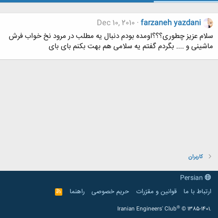
Dec 10, 2010
farzaneh yazdani
سلام عزیز چطوری؟؟؟اومده بودم دنبال یه مطلب در مرود نخ خواب فرش
ماشینی و .... بگردم گفتم یه سلامی هم بهت بکنم بای بای
کاربران
Persian
ارتباط با ما
قوانین و مقرّرات
حریم خصوصی
راهنما
R
S
S
®
Iranian Engineers' Club
© 1385-1401.