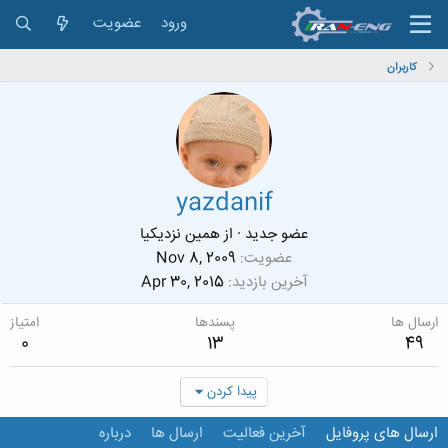
ورود
عضویت
کاربران
yazdanif
عضو جدید
·
از
همين نزديکيا
عضویت
Nov 8, 2009
آخرین بازدید
Apr 30, 2015
ارسال ها
پسندها
امتیاز
0
13
49
پیدا کردن
ارسال های پروفایل
آخرین فعالیت
ارسال ها
درباره