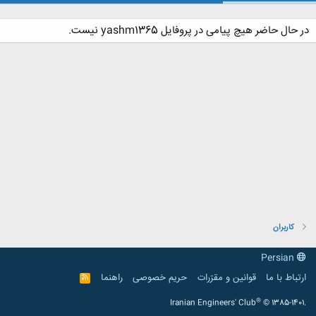
در حال حاضر هیچ پیامی در پروفایل yashm1365 نیست.
کاربران
Persian
ارتباط با ما
قوانین و مقرّرات
حریم خصوصی
راهنما
R
S
S
®
Iranian Engineers' Club
© 1385-1401.