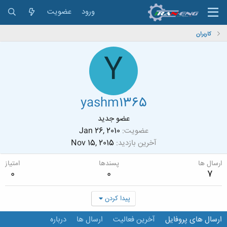
ورود
عضویت
کاربران
Y
yashm1365
عضو جدید
عضویت
Jan 26, 2010
آخرین بازدید
Nov 15, 2015
ارسال ها
پسندها
امتیاز
0
0
7
پیدا کردن
ارسال های پروفایل
آخرین فعالیت
ارسال ها
درباره