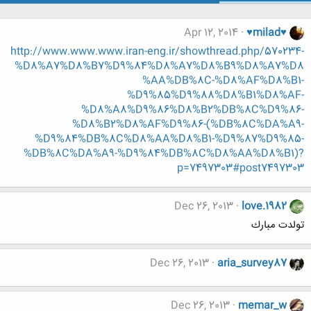
Apr 12, 2014
♥milad♥
http://www.www.www.iran-eng.ir/showthread.php/570234-
%D8%A7%D8%B7%D9%84%D8%A7%D8%B9%D8%A7%D8
%AA%DB%8C-%D8%AF%D8%B1-
%D9%85%D9%88%D8%B1%D8%AF-
%D8%A8%D9%86%D8%B2%DB%8C%D9%86-
%D8%B2%D8%AF%D9%86-(%DB%8C%DA%A9-
%D9%84%DB%8C%D8%AA%D8%B1-%D9%87%D9%85-
%DB%8C%DA%A9-%D9%84%DB%8C%D8%AA%D8%B1)?
p=7497303#post7497303
Dec 26, 2013
love.1982
تولدت مبارك
Dec 26, 2013
aria_survey87
Dec 26, 2013
memar_w