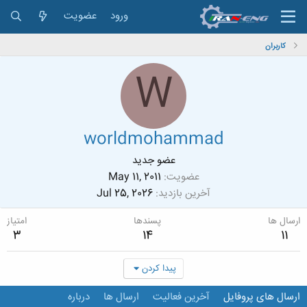
ورود
عضویت
کاربران
W
worldmohammad
عضو جدید
عضویت
May 11, 2011
آخرین بازدید
Jul 25, 2026
ارسال ها
پسندها
امتیاز
3
14
11
پیدا کردن
ارسال های پروفایل
آخرین فعالیت
ارسال ها
درباره