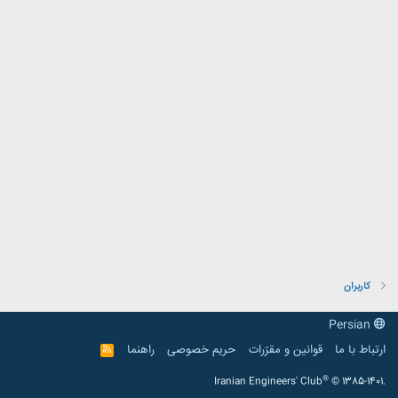
کاربران
Persian
ارتباط با ما
قوانین و مقرّرات
حریم خصوصی
راهنما
R
S
S
®
Iranian Engineers' Club
© 1385-1401.