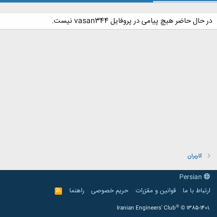
در حال حاضر هیچ پیامی در پروفایل vasan344 نیست.
کاربران
Persian
ارتباط با ما
قوانین و مقرّرات
حریم خصوصی
راهنما
R
S
S
®
Iranian Engineers' Club
© 1385-1401.