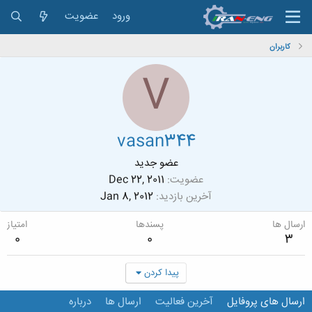
ورود
عضویت
کاربران
V
vasan344
عضو جدید
عضویت
Dec 22, 2011
آخرین بازدید
Jan 8, 2012
ارسال ها
پسندها
امتیاز
0
0
3
پیدا کردن
ارسال های پروفایل
آخرین فعالیت
ارسال ها
درباره