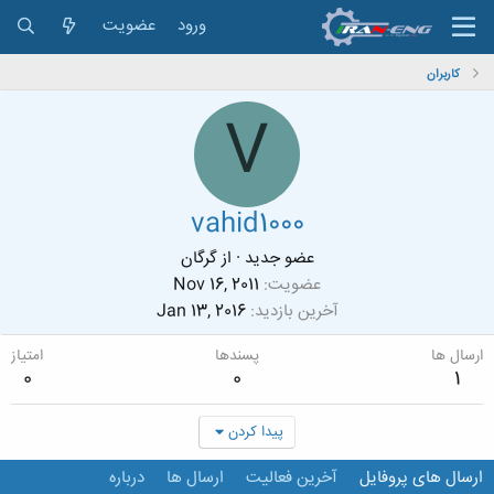
ورود
عضویت
کاربران
V
vahid1000
عضو جدید
·
از
گرگان
عضویت
Nov 16, 2011
آخرین بازدید
Jan 13, 2016
ارسال ها
پسندها
امتیاز
0
0
1
پیدا کردن
ارسال های پروفایل
آخرین فعالیت
ارسال ها
درباره