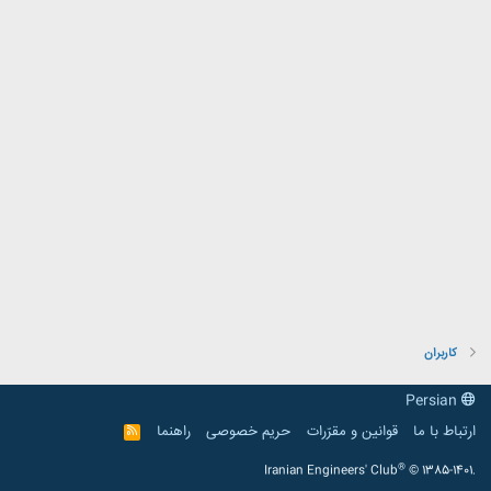
کاربران
Persian
ارتباط با ما
قوانین و مقرّرات
حریم خصوصی
راهنما
R
S
S
®
Iranian Engineers' Club
© 1385-1401.