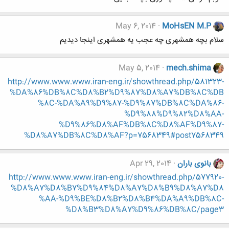
May 6, 2014
MoHsEN M.P
سلام بچه همشهری چه عجب یه همشهری اینجا دیدیم
May 5, 2014
mech.shima
http://www.www.www.iran-eng.ir/showthread.php/581323-
%DA%86%DB%8C%D8%B2%D9%87%D8%A7%DB%8C%DB
%8C-%DA%A9%D9%87-%D9%87%DB%8C%DA%86-
%D9%88%D9%82%D8%AA-
%D9%86%D8%AF%DB%8C%D8%AF%D9%87-
%D8%A7%DB%8C%D8%AF?p=7568349#post7568349
بانوی باران
Apr 29, 2014
http://www.www.www.iran-eng.ir/showthread.php/577920-
%D8%A7%D8%B7%D9%84%D8%A7%D8%B9%D8%A7%D8
%AA-%D9%BE%D8%B2%D8%B4%DA%A9%DB%8C-
%D8%B3%D8%A7%D9%86%DB%8C/page3