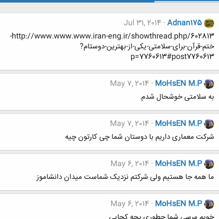
Jul 31, 2014
Adnan175
http://www.www.www.iran-eng.ir/showthread.php/602813-
ختم-قرآن-برای-سلامتی-یکی-از-بهترین-دوستام?
p=7760613#post7760613
May 7, 2014
MoHsEN M.P
به سلامتی خوشحال شدم
May 7, 2014
MoHsEN M.P
شرکت معماری داریم با دوستان شما چی کارتون چیه
May 6, 2014
MoHsEN M.P
ما همه جا هستیم ولی شرکتم نزدیک شماست میدان دانشاموز
May 6, 2014
MoHsEN M.P
خوبم مرسی شما چطوری بچه کجایی