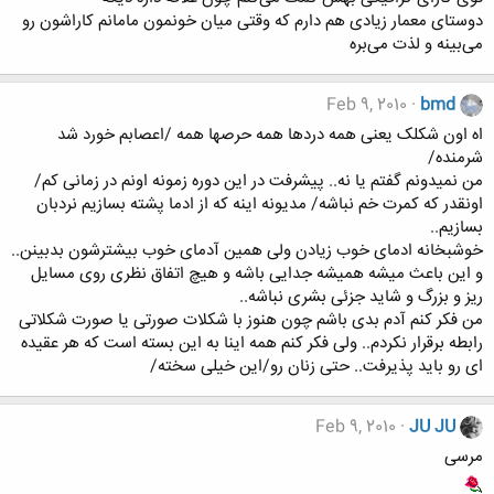
دوستای معمار زیادی هم دارم که وقتی میان خونمون مامانم کاراشون رو
می‌بینه و لذت می‌بره
Feb 9, 2010
bmd
اه اون شکلک یعنی همه دردها همه حرصها همه /اعصابم خورد شد
شرمنده/
من نمیدونم گفتم یا نه.. پیشرفت در این دوره زمونه اونم در زمانی کم/
اونقدر که کمرت خم نباشه/ مدیونه اینه که از ادما پشته بسازیم نردبان
بسازیم..
خوشبخانه ادمای خوب زیادن ولی همین آدمای خوب بیشترشون بدبینن..
و این باعث میشه همیشه جدایی باشه و هیچ اتفاق نظری روی مسایل
ریز و بزرگ و شاید جزئی بشری نباشه..
من فکر کنم آدم بدی باشم چون هنوز با شکلات صورتی یا صورت شکلاتی
رابطه برقرار نکردم.. ولی فکر کنم همه اینا به این بسته است که هر عقیده
ای رو باید پذیرفت.. حتی زنان رو/این خیلی سخته/
Feb 9, 2010
JU JU
مرسی