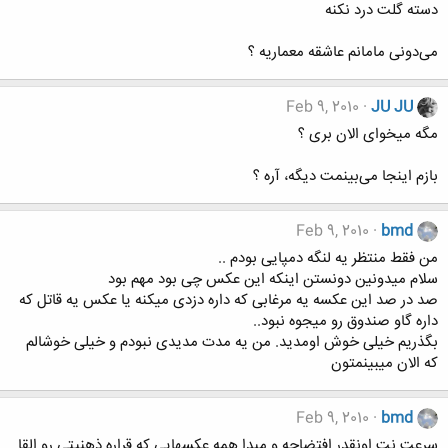
دسته گلت درد نکنه
می‌دونی مامانم عاشقه معماریه ؟
Feb 9, 2010
JU JU
مگه میخوای الان بری ؟
بازم اینجا می‌بینمت دیگه، آره ؟
Feb 9, 2010
bmd
من فقط منتظر یه لنگه دمپایی بودم ..
سلام میدونین دونستن اینکه این عکس چی بود مهم بود
صد در صد این عکسه یه مرغابی که داره دزدی میکنه یا عکس یه قاتل که
داره گاو صندوق رو میجوه نبود..
بگذریم خیلی خوش اومدید. من یه مدت مدیدی نبودم و خیلی خوشالم
که الان میبینمتون
Feb 9, 2010
bmd
سرعت نت اونقدر افتضاحه و مبدا همه عکسهایی که قراره ذهنیتی رو القا