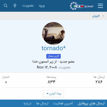
ورود
عضویت
کاربران
tornado*
کاربر ممتاز
عضو جدید
·
از
زیر آسمون خدا
عضویت
Nov 12, 2008
ارسال ها
پسندها
امتیاز
0
834
286
پیدا کردن
ارسال های پروفایل
آخرین فعالیت
ارسال ها
درباره