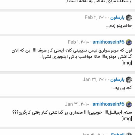
/ شکلک مردی که قدر یه نقطه است/
بارسلون
Feb 2, 2010
حاضریتو زدم...
Feb 1, 2010
amirhossein65
اون که موتوسواری نیس نمیبینی کلاه ایمنی کار سرشه!!! این که الان
گذاشتی موتوره!!! حالا مواضب باش اینجوری نشی!!
[img]
بارسلون
Jan 31, 2010
کجایی په...
Jan 31, 2010
amirhossein65
سلام آجیللللل!!!! خوبییی!!!! معماری رو گذاشتی کنار رفتی کارگری؟؟؟
[img]