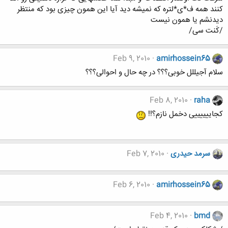
کنند همه ف*ی*لتره که نمیشه دید آیا این همون چیزی بود که منتظر
دیدنشم یا همون نیست
/کَنت سی/
Feb 9, 2010
amirhossein65
سلام آجیللل خوبی؟؟؟ در چه حال و احوالی؟؟؟
Feb 8, 2010
raha
کجاییییییی دخمل نازم؟!!
سرمد حیدری
Feb 7, 2010
Feb 6, 2010
amirhossein65
Feb 4, 2010
bmd