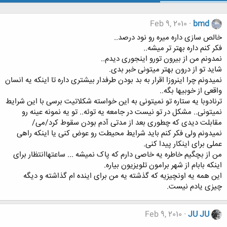
Feb 9, 2010
bmd
خالص سازی داره میره رو نود درصد..
فکر کنم داره بهتر تر میشه..
نمدونم من از بیرون تورو اینجوری دیدم..
شاید تو از درون بهتر میتونی خبر بدی.
نمیدونم چرا اینروزا اقرار به بد بودن طرفدار بیشتری داره تا اینکه یه انسان
واقعی از خوبیها بگه..
ترنادوبا یه ستاره تو نمیتونی به این خواسته شکلاتیت برسی با این شرایط
نمیتونی.. مشکل در تو نیست در جامعه یه توئه.. تو یه نمونه عینه رو
مقابلت دیدی که چطوری بعد از مدتی آدم بودن سقوط کرد/می/
نمیدونم ولی فکر کنم باید شرایط محیطت رو عوض کنی یا اینکه راهی
عملی برای اینکار پیدا کنی.
من از بچگیم خاطره یه خاصی دارم که پاک نمیشه ... ساعتهاانتظار برای
اینکه بابام از شهر برامون تلویزیون بیاره.
این همه یه اونچیزیه که گذشته یه من برای اینده ام گذاشته و دیگه
چیزی یادم نیست.
Feb 9, 2010
JU JU