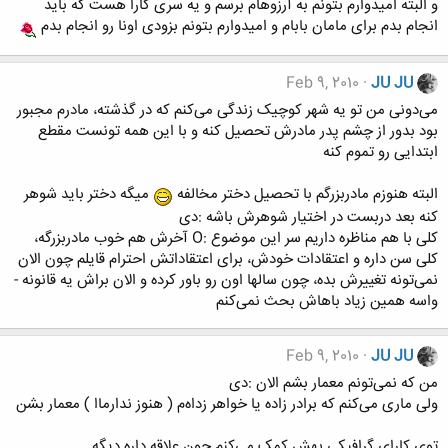
و البته امیدوارم بتونم به آرزوهام برسم و یه سری کارا هست که باید
انجام بدم برای مامان بابام و امیدوارم بتونم بزودی اونا رو انجام بدم
Feb 9, 2010
JU JU
می‌دونی من تو یه شهر کوچیک زندگی می‌کنم که در گذشته، مادرم مجبور
بود بدور از چشم پدر مادرش تحصیل کنه و با این همه تونست مقطع
ابتدایی رو تموم کنه
البته هنوزم مادربزرگم با تحصیل دختر مخالفه
میگه دختر باید شوهر
کنه بعد دربست در اختیار شوهرش باشه :دی
کلی با هم مناظره داریم سر این موضوع :O آخرش هم خوب مادربزرگه‌،
کلی سن داره و اعتقادات خودش، برای اعتقاداتش احترام قایلم چون الان
نمی‌تونه تغییرش بده، چون سالها اون رو باور کرده و الان براش یه قانونه -
واسه همین زیاد باهاش بحث نمی‌کنم
Feb 9, 2010
JU JU
من که نمی‌تونم معمار بشم الان :دی
ولی ماری می‌کنم که برادر زاده یا خواهر زداه‌م ( هنوز ندارماا ) معمار بشن
توی کارای گرافیکی بهش کمک می‌کنم چون علاقه داره دیگه