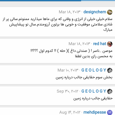
Mar 18, 2013
designchem
سلام.خیلی خیلی از انرژی و وقتی که برای ماها میذارید ممنونم.سالی پر از
شادی سلامتی موفقیت و خوبی ها برتون آرزومندم.سال نو پیشاپیش
مبارک
Mar 18, 2013
red hat
موصن ..ناسر ! ( صندلی داغ )( حله ) !! کدوم اول ؟؟؟!!
به محسن رای بدین لطفا
Mar 10, 2013
G E O L O G Y
بخش سوم حقایقی جالب درباره زمین
Sep 30, 2012
G E O L O G Y
حقایقی جالب درباره زمین
Aug 14, 2012
mehdipesse
M