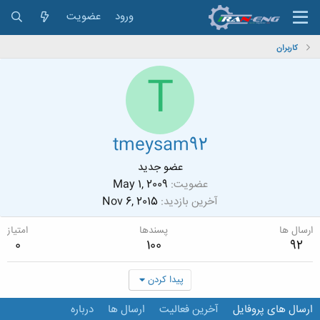
ورود
عضویت
کاربران
T
tmeysam92
عضو جدید
عضویت
May 1, 2009
آخرین بازدید
Nov 6, 2015
ارسال ها
پسندها
امتیاز
0
100
92
پیدا کردن
ارسال های پروفایل
آخرین فعالیت
ارسال ها
درباره