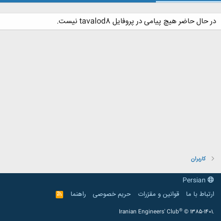
در حال حاضر هیچ پیامی در پروفایل tavalod8 نیست.
کاربران
Persian
ارتباط با ما
قوانین و مقرّرات
حریم خصوصی
راهنما
R
S
S
®
Iranian Engineers' Club
© 1385-1401.