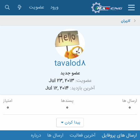
ورود
عضویت
کاربران
tavalod8
عضو جدید
عضویت
Jul 23, 2013
آخرین بازدید
Jul 12, 2014
ارسال ها
پسندها
امتیاز
0
0
0
پیدا کردن
ارسال های پروفایل
آخرین فعالیت
ارسال ها
درباره