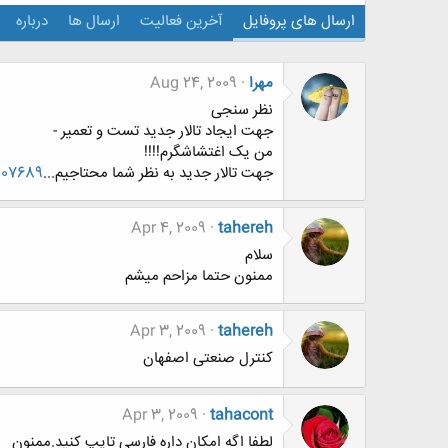
ارسال های پروفایل
آخرین فعالیت
ارسال ها
درباره
مهرا
Aug 24, 2009
نظر سنجی
جهت ایجاد تالار جدید تست و تعمیر -
من یک اغتشاشگرم!!!!
جهت تالار جدید به نظر شما محتاجیم...
107689
Apr 4, 2009
tahereh
سلام
ممنون حتما مزاحم میشم
Apr 3, 2009
tahereh
کنترل صنعتی اصفهان
Apr 3, 2009
tahacont
لطفا اگه امکان داره فارسی تایپ کنید.ممنون