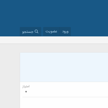
ورود
عضویت
جستجو
امتیاز
0