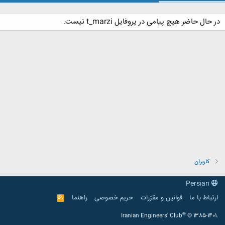
در حال حاضر هیچ پیامی در پروفایل t_marzi نیست.
کاربران
Persian
ارتباط با ما
قوانین و مقرّرات
حریم خصوصی
راهنما
R
S
S
®
Iranian Engineers' Club
© 1385-1401.