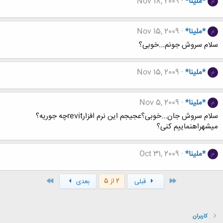
*ملینا*
Nov 18, 2009
م
*ملینا*
Nov 15, 2009
م
سلام سروش جونم...خوبی؟
*ملینا*
Nov 15, 2009
م
*ملینا*
Nov 5, 2009
م
سلام سروش جان...خوبی؟عجیجم این نرم افزارrevitچه جوریه؟
میشهراهنماییم کنی؟
*ملینا*
Oct 31, 2009
م
اول
آخر
2 از 5
قبلی
بعدی
کاربران