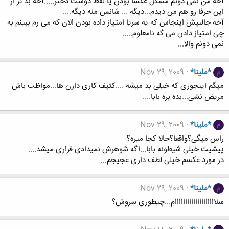
آخه من نمی دونم مشکل عکسا بودن یا لفظ دوست دختر.....آخه بد تر از
این حرفا رو هم من دیدم...دیگه ... شانس منه دیگه....
آخه جالبیش اینجاس که یه سریا امتیاز داده بودن الان که می رم ببینم به
چی امتیاز دادن می گه نامعلوم.....
نمی دونم والا...
*ملینا*
Nov 29, 2009
م
میگم اینجوری که خیلی بد میشه ....کثیف کاری دارن ها...مواظب باش
مریض نشی...بده بره بابا....
*ملینا*
Nov 29, 2009
م
راس میگی؟واقعا؟حالا کجا میره؟
پیشیت خیلی شیطونه بابا...اگه شوهرش نمیدادی فراری میشد....
در مورد عکسم خیلی لطف داری عجیجم...
*ملینا*
Nov 29, 2009
م
سلاااااااااااااااااااام...چیطوری سروش؟