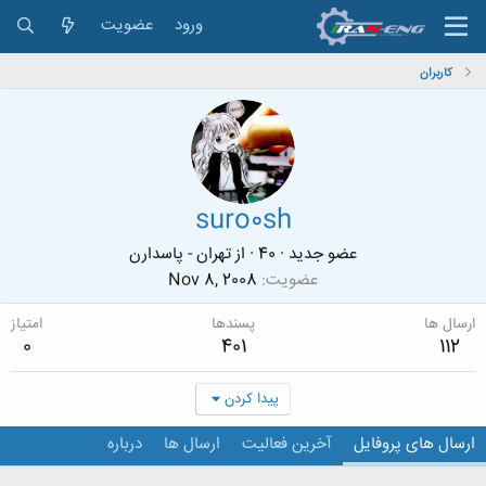
ورود
عضویت
کاربران
suro0sh
عضو جدید
·
40
·
از
تهران - پاسدارن
عضویت
Nov 8, 2008
ارسال ها
پسندها
امتیاز
0
401
112
پیدا کردن
ارسال های پروفایل
آخرین فعالیت
ارسال ها
درباره