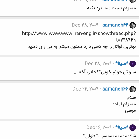
ممنونم دست شما درد نکنه
Dec 28, 2009
samaneh66
http://www.www.www.iran-eng.ir/showthread.php?
t=138949
بهترین اواتار را چه کسی دارد ممنون میشم به من رای دهید
*ملینا*
Dec 28, 2009
م
سروش جونم خوبی؟کجایی آخه....
Dec 22, 2009
samaneh66
سلام
ممنونم از ادد .........
مرسی
*ملینا*
Dec 16, 2009
م
شلاممممممممممم...شطولی؟