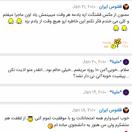
ققنوس ایران
Jan 21, 2010
ممنون از عکس قشنگت اره یادمه هر وقت میبینمش یاد اون ماجرا میفتم
و کلی می خندم فکر نکنم این خاطره ارو هیچ وقت از یادم بزه
*ملینا*
Jan 20, 2010
م
سلام...خوبی؟من 10 روزه مریضم...خیلی حالم بود...انقدر منو اذیت نکن
...پیشیت خوبه؟نی نی دار نشد؟
*ملینا*
Jan 19, 2010
م
ققنوس ایران
Jan 18, 2010
خوب امیدوارم همه امتحاناتت رو با موفقیت تموم کنی
از لطفت هم
متشکرم ولی من هنوز یه دانشجوی ساده ام