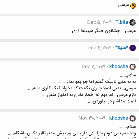
مرسی ...
Dec 5, 2009
T.bita
مرسی... چشاتون جیگر میبینه!!! :ی
*ملینا*
Dec 4, 2009
م
Dec 2, 2009
khooshe
سلام......
نه به مدیر تاپیک گفتم اما جوابمو نداد..........
مرسی...یعنی اصلا چیزی نگفت که بخواد کتک کاری بشه....
بازم مرسی...اما بهم نه اخطار دادن نه امتیاز منفی....
اصلا صداشم در نیاوردن....
Nov 30, 2009
khooshe
سلام........
والا منم نمی دونم چرا الان دارم می رم پیش مدیر تالار عکس باشگاه.....