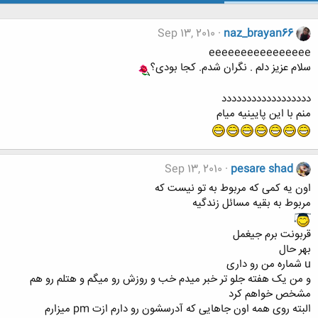
Sep 13, 2010
naz_brayan66
eeeeeeeeeeeeeeee
سلام عزیز دلم . نگران شدم. کجا بودی؟
دددددددددددددددددد
منم با این پایینیه میام
Sep 13, 2010
pesare shad
اون یه کمی که مربوط به تو نیست که
مربوط به بقیه مسائل زندگیه
قربونت برم جیغمل
بهر حال
u شماره من رو داری
و من یک هفته جلو تر خبر میدم خب و روزش رو میگم و هتلم رو هم
مشخص خواهم کرد
البته روی همه اون جاهایی که آدرسشون رو دارم ازت pm میزارم