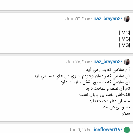
Jun 23, 2010
naz_brayan66
[IMG]
[IMG]
[IMG]
Jun 20, 2010
naz_brayan66
آن سلامي که زدل مي آيد
آن سلامي که زاعماق وجودم ،سوي دل هاي شما مي آيد
آن سلامي که به سين نقش سلامت دارد
لام آن لطف و لطافت دارد
الف-اَش الفت بي پايان است
ميم آن عطر محبت دارد
به تو اي دوست
سلام
Jun 9, 2010
iceflower1986
I