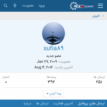
ورود
عضویت
کاربران
sufia89
عضو جدید
عضویت
Jan 27, 2009
آخرین بازدید
Aug 4, 2016
ارسال ها
پسندها
امتیاز
0
392
251
پیدا کردن
ارسال های پروفایل
آخرین فعالیت
ارسال ها
درباره