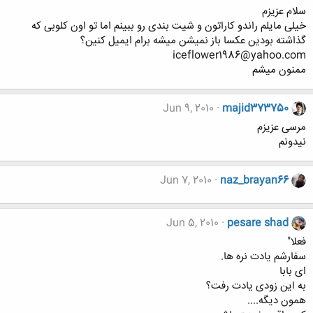
سلام عزیزم
خیلی مایلم راندو کاراتون و شیت بندی رو ببینم اما تو اون کلوبی که
گذاشته بودین عکسا باز نمیشن میشه برام ایمیل کنین؟
iceflower1986@yahoo.com
ممنون میشم
Jun 9, 2010
majid373750
مرسی عزیزم
نیدونم
Jun 7, 2010
naz_brayan66
Jun 5, 2010
pesare shad
فعلا"
سفارشم یادت نره ها.
ای بابا
به این زودی یادت رفت؟
همون دیگه....