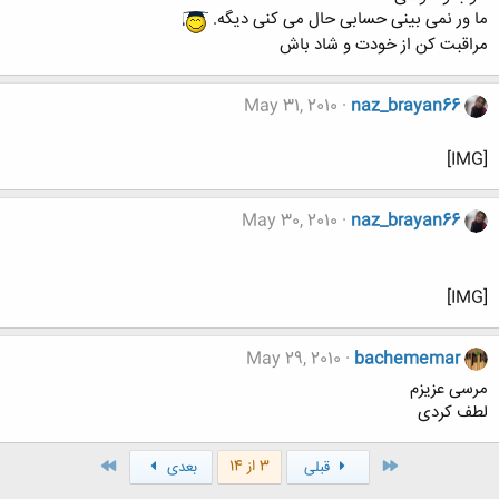
ما ور نمی بینی حسابی حال می کنی دیگه.
مراقبت کن از خودت و شاد باش
May 31, 2010
naz_brayan66
[IMG]
May 30, 2010
naz_brayan66
[IMG]
May 29, 2010
bachememar
مرسی عزیزم
لطف کردی
اول
آخر
3 از 14
قبلی
بعدی