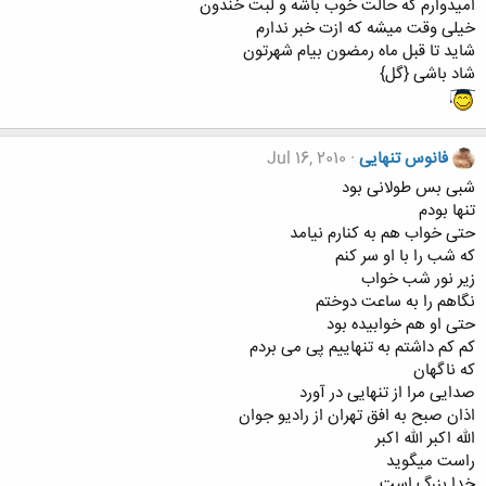
امیدوارم که حالت خوب باشه و لبت خندون
خیلی وقت میشه که ازت خبر ندارم
شاید تا قبل ماه رمضون بیام شهرتون
شاد باشی {گل}
فانوس تنهایی
Jul 16, 2010
شبی بس طولانی بود
تنها بودم
حتی خواب هم به کنارم نیامد
که شب را با او سر کنم
زیر نور شب خواب
نگاهم را به ساعت دوختم
حتی او هم خوابیده بود
کم کم داشتم به تنهاییم پی می بردم
که ناگهان
صدایی مرا از تنهایی در آورد
اذان صبح به افق تهران از رادیو جوان
الله اکبر الله اکبر
راست میگوید
خدا بزرگ است