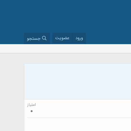
ورود
عضویت
جستجو
امتیاز
0