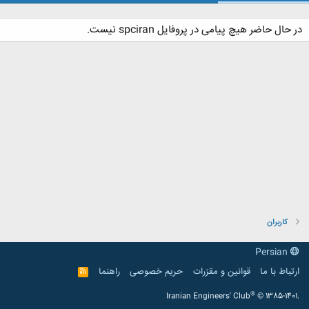
در حال حاضر هیچ پیامی در پروفایل spciran نیست.
کاربران
Persian
ارتباط با ما
قوانین و مقرّرات
حریم خصوصی
راهنما
R
S
S
®
Iranian Engineers' Club
© 1385-1401.