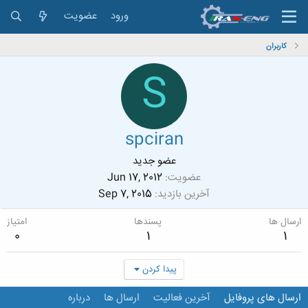
ورود
عضویت
کاربران
S
spciran
عضو جدید
عضویت
Jun 17, 2012
آخرین بازدید
Sep 7, 2015
ارسال ها
پسندها
امتیاز
0
1
1
پیدا کردن
ارسال های پروفایل
آخرین فعالیت
ارسال ها
درباره