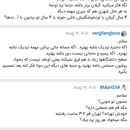
لگه فکر میکنید گیلان برتر باشه، حتما بره اونجا
به هر حال شهری هم که میری مهمه دیگه
4 سال گیلان با اونخوشگلیش باشی خوبه یا 4 سال تو بیابون با آ...ندها؟
Aug 12, 2011
vergilangleos
سلام..
اگه دختره نزدیک باشه بهتره.. اگه مساله مالی براش مهمه نزدیک باشه
بهتره.. اگه پسره و مامانی نیست دور باشه بهتره..
سطح دانشگاهها زیاد با هم فرق نمیکنه یعنی اونقد نیست که بخواد
روشون حساس باشه بهتره رو جنبه های دیگه این دوتا فکر کنه بعد تصمیم
بگیره
Aug 12, 2011
#MaHDi#
سلامم
ممنون تو خوبی؟
مگه قم هم صنعتی داره؟
خودش تهرانه؟ تهران قم 2-3 ساعت رفتشه
مگه میخواد هر روز بره بیاد؟