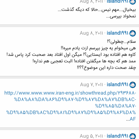
Aug 8, 2011
island1991
بیخیال...مهم نیس...حالا که دیگه گذشت...
نمخواد بپرسی...
Aug 8, 2011
island1991
سلام...چطولی؟!
هی میخوام یه چیز بپرسم ازت یادم میره!!
کاوه هم افتاده بود ایستایی؟! میگن اول افتاد بعد صحبت کرد پاس شد!
ممد هم که بچه ها میگفتن افتاده! البت تعجبی هم نداره!
چقد صحت داره این موضوع؟؟!!
Aug 7, 2011
island1991
http://www.www.www.iran-eng.ir/showthread.php/293688-
%D8%A8%DA%86%D9%87-%D9%87%D8%A7%DB%8C-
%D9%85%D8%A7-
%D9%85%DB%8C%D9%81%D9%87%D9%85%D9%86%D8%
...
AF
Aug 5, 2011
island1991