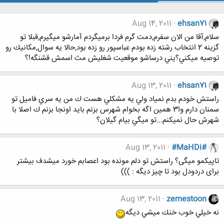
Aug 14, 2011
ehsan71
سلام,آقا من الان سفرم,دمت گرم فردا برميگردم آمارشو ميگيرم,قبلا تو
گزينه 2 انتخاب رشته زده بودم عباسپور رو زده بود,حالا يه سوال,مكانيك رو
توصيه ميكني؟يني درساشو موقعيت شغليش مث اسمش قشنگه!؟
Aug 13, 2011
ehsan71
راستش خودم بدم نمياد ولي يه مشكلي هست ك من يه سري فاميل تو
سمنان دارم وا3 همين اگه بخوام شهرس بزنم بايد اونجا بزنم ك اصلا با
شهرش حال نميكنم...تو ميگي بيام گيلان؟
Aug 13, 2011
#MaHDi#
تاپیکمو میگی؟ راستش تو دلم مونده بود اعصابم خورد میشدف بیشتر
برای دردودل بود تا چیز دیگه : )))
Aug 13, 2011
zemestoon
نه خيلي خوب خنك ميشي ديگه