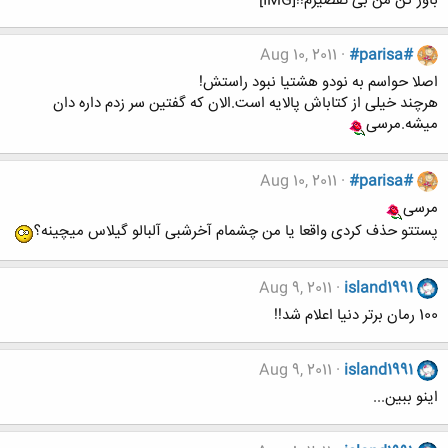
باور کن من بی تقصیرم!![IMG]
Aug 10, 2011
#parisa#
اصلا حواسم به نودو هشتیا نبود راستش!
هرچند خیلی از کتاباش پالایه است.الان که گفتین سر زدم داره دان
میشه.مرسی
Aug 10, 2011
#parisa#
مرسی
پستتو حذف کردی واقعا یا من چشمام آخرشبی آلبالو گیلاس میچینه؟
Aug 9, 2011
island1991
100 رمان برتر دنیا اعلام شد!!
Aug 9, 2011
island1991
اینو ببین...