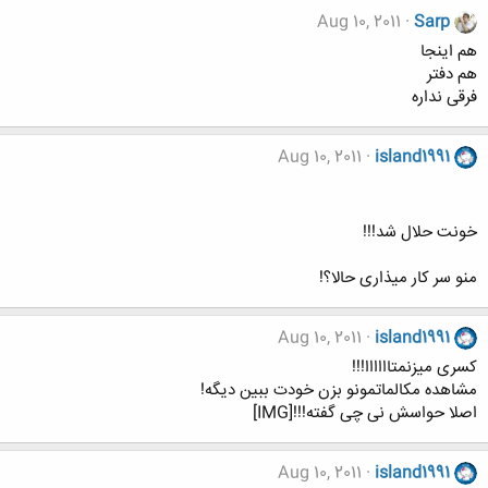
Aug 10, 2011
Sarp
هم اینجا
هم دفتر
فرقی نداره
Aug 10, 2011
island1991
خونت حلال شد!!!
منو سر کار میذاری حالا؟!
Aug 10, 2011
island1991
کسری میزنمتاااااا!!!
مشاهده مکالماتمونو بزن خودت ببین دیگه!
اصلا حواسش نی چی گفته!!![IMG]
Aug 10, 2011
island1991