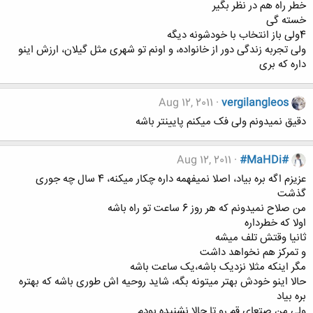
خطر راه هم در نظر بگیر
خسته گی
4ولی باز انتخاب با خودشونه دیگه
ولی تجربه زندگی دور از خانواده، و اونم تو شهری مثل گیلان، ارزش اینو
داره که بری
Aug 12, 2011
vergilangleos
دقیق نمیدونم ولی فک میکنم پایینتر باشه
Aug 12, 2011
#MaHDi#
عزیزم اگه بره بیاد، اصلا نمیفهمه داره چکار میکنه، 4 سال چه جوری
گذشت
من صلاح نمیدونم که هر روز 6 ساعت تو راه باشه
اولا که خطرداره
ثانیا وقتش تلف میشه
و تمرکز هم نخواهد داشت
مگر اینکه مثلا نزدیک باشه،یک ساعت باشه
حالا اینو خودش بهتر میتونه بگه، شاید روحیه اش طوری باشه که بهتره
بره بیاد
ولی من صتعای قم رو تا حالا نشنیده بودم