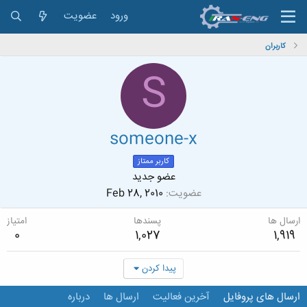
ورود
عضویت
کاربران
S
someone-x
کاربر ممتاز
عضو جدید
عضویت
Feb 28, 2010
ارسال ها
پسندها
امتیاز
0
1,027
1,919
پیدا کردن
ارسال های پروفایل
آخرین فعالیت
ارسال ها
درباره