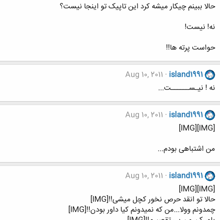
حالا ببینم چیکار میشه کرد این تاپیک تو اینجا نیست؟
نه! نیست!
حواست پرته ها!!
Aug 10, 2011
island1991
نه ! نیـســــــت...
Aug 10, 2011
island1991
[IMG][IMG]
من اشتباهی بودم...
Aug 10, 2011
island1991
[IMG][IMG]
حالا تو انقد حرص نخور کچل میشی!![IMG]
چمدونم وولا...من که نمیدونم کیا داور بودن!![IMG]