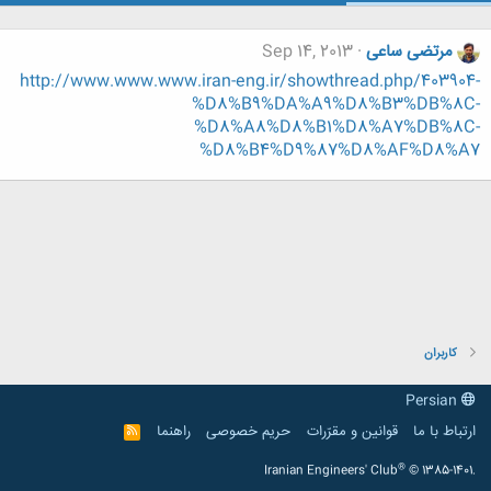
مرتضی ساعی
Sep 14, 2013
http://www.www.www.iran-eng.ir/showthread.php/403904-
%D8%B9%DA%A9%D8%B3%DB%8C-
%D8%A8%D8%B1%D8%A7%DB%8C-
%D8%B4%D9%87%D8%AF%D8%A7
کاربران
Persian
ارتباط با ما
قوانین و مقرّرات
حریم خصوصی
راهنما
R
S
S
®
Iranian Engineers' Club
© 1385-1401.