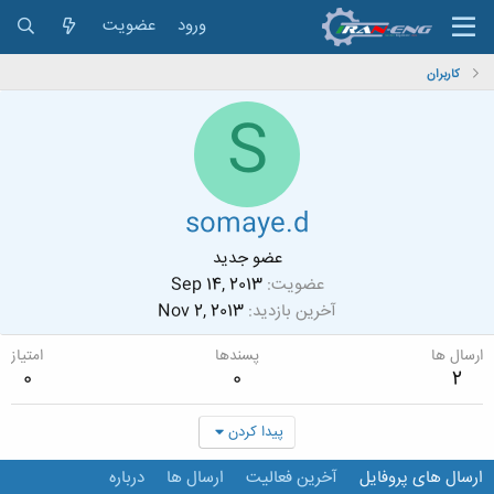
ورود
عضویت
کاربران
S
somaye.d
عضو جدید
عضویت
Sep 14, 2013
آخرین بازدید
Nov 2, 2013
ارسال ها
پسندها
امتیاز
0
0
2
پیدا کردن
ارسال های پروفایل
آخرین فعالیت
ارسال ها
درباره