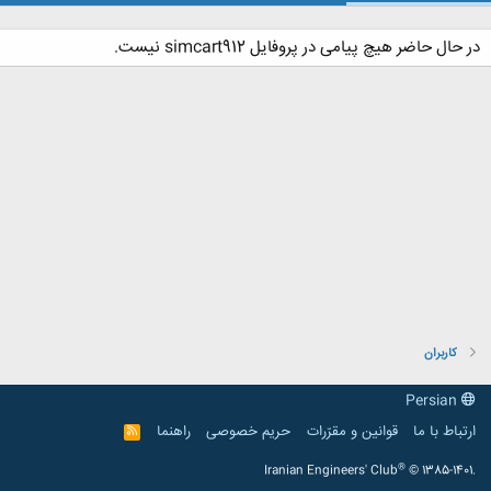
در حال حاضر هیچ پیامی در پروفایل simcart912 نیست.
کاربران
Persian
ارتباط با ما
قوانین و مقرّرات
حریم خصوصی
راهنما
R
S
S
®
Iranian Engineers' Club
© 1385-1401.