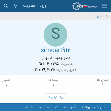
ورود
عضویت
کاربران
S
simcart912
عضو جدید
·
از
تهران
عضویت
Oct 14, 2025
آخرین بازدید
Oct 14, 2025
ارسال ها
پسندها
امتیاز
1
0
1
پیدا کردن
ارسال های پروفایل
آخرین فعالیت
ارسال ها
درباره