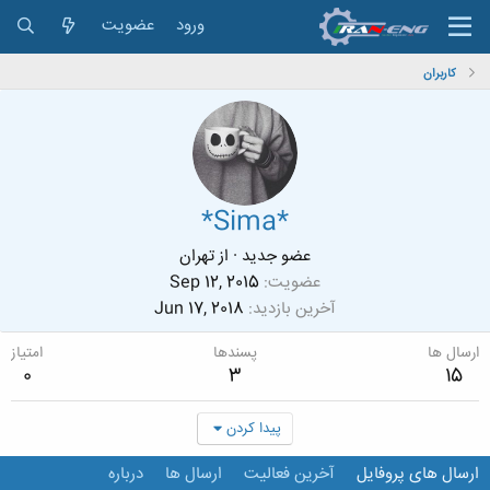
ورود
عضویت
کاربران
*Sima*
عضو جدید
·
از
تهران
عضویت
Sep 12, 2015
آخرین بازدید
Jun 17, 2018
ارسال ها
پسندها
امتیاز
0
3
15
پیدا کردن
ارسال های پروفایل
آخرین فعالیت
ارسال ها
درباره