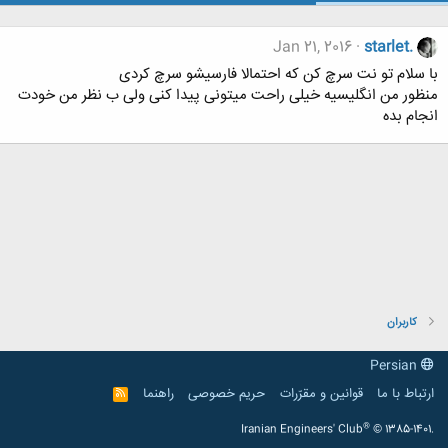
Jan 21, 2016
starlet.
با سلام تو نت سرچ کن که احتمالا فارسیشو سرچ کردی
منظور من انگلیسیه خیلی راحت میتونی پیدا کنی ولی ب نظر من خودت
انجام بده
کاربران
Persian
ارتباط با ما
قوانین و مقرّرات
حریم خصوصی
راهنما
R
S
S
®
Iranian Engineers' Club
© 1385-1401.