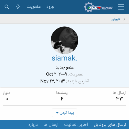
ورود
عضویت
کاربران
siamak.
عضو جدید
عضویت
Oct 2, 2009
آخرین بازدید
Nov 13, 2013
ارسال ها
پسندها
امتیاز
0
4
33
پیدا کردن
ارسال های پروفایل
آخرین فعالیت
ارسال ها
درباره