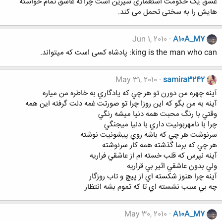
عشق یک حکومت استعماری شیرین است چراکه عاشق تمام خواسته
هایش را به سختی تحمل می کند.
Jun 1, 2010
A10A_M7
king is the man who can: پادشاه کسی است که میتواند.
May 31, 2010
samira3242
آينه چهره من دورن تو هر چي که يادگاري به خاطره من مياره
آينه به من بگو که اين روزا چرا تو صورتت غمه دلت گرفته اين همه
وقتي با رنگ محبت همه دنيا ميشه رنگي
چرا با نامهربونيت داري با دنيا ميجنگي
سرنوشت هر چي که باشه روي پيشونيت نوشته
هر چي که برما گذشته همه کار سرنوشته
آينه نپرس که قلب خسته ام از عاشقي فراريه
ولي بدون عاشقي اثير بي قراريه
آينه چرا هنوز شکسته اي از پيچ و تاب روزگار
چه بي سبب نشسته اي تا که تموم بشه انتظار
May 30, 2010
A10A_M7