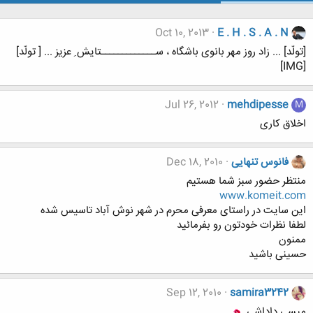
Oct 10, 2013
E . H . S . A . N
[تولّد] ... زاد روز مهر بانوی باشگاه ، ســـــــــــــتایش ِ عزیز ... [ تولّد]
[IMG]
Jul 26, 2012
mehdipesse
M
اخلاق کاری
فانوس تنهایی
Dec 18, 2010
منتظر حضور سبز شما هستیم
www.komeit.com
این سایت در راستای معرفی محرم در شهر نوش آباد تاسیس شده
لطفا نظرات خودتون رو بفرمائید
ممنون
حسینی باشید
Sep 12, 2010
samira3242
ميسي داداشي