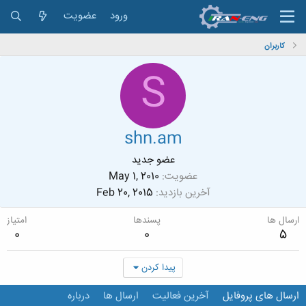
ورود
عضویت
کاربران
S
shn.am
عضو جدید
عضویت
May 1, 2010
آخرین بازدید
Feb 20, 2015
ارسال ها
پسندها
امتیاز
0
0
5
پیدا کردن
ارسال های پروفایل
آخرین فعالیت
ارسال ها
درباره