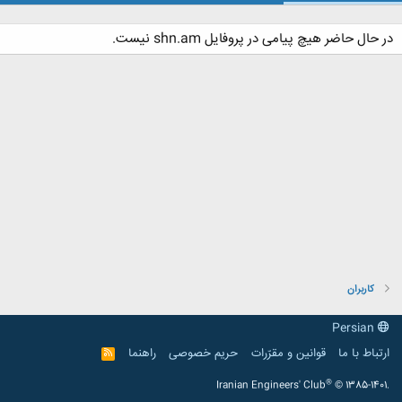
در حال حاضر هیچ پیامی در پروفایل shn.am نیست.
کاربران
Persian
ارتباط با ما
قوانین و مقرّرات
حریم خصوصی
راهنما
R
S
S
®
Iranian Engineers' Club
© 1385-1401.