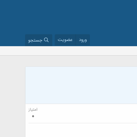
ورود
عضویت
جستجو
امتیاز
0