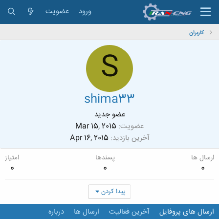
ورود
عضویت
کاربران
S
shima33
عضو جدید
عضویت
Mar 15, 2015
آخرین بازدید
Apr 16, 2015
ارسال ها
پسندها
امتیاز
0
0
0
پیدا کردن
ارسال های پروفایل
آخرین فعالیت
ارسال ها
درباره