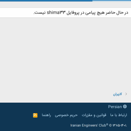
در حال حاضر هیچ پیامی در پروفایل shima33 نیست.
کاربران
Persian
ارتباط با ما
قوانین و مقرّرات
حریم خصوصی
راهنما
R
S
S
®
Iranian Engineers' Club
© 1385-1401.