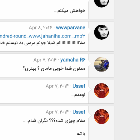
خواهش میکنم...
Apr 8, 2014
wwwparvane
undred-round_www.jahaniha.com_.mp3
سلااااااااااااااااام شیلا جونم مرسی بد نیستم 
Apr 7, 2014
yamaha R6
ممنون شما خوبی مامان ؟ بهتری؟
Apr 7, 2014
Ussef
اومدم...
Apr 7, 2014
Ussef
سلام چیزی شده؟؟؟ نگران شدم....
باشه