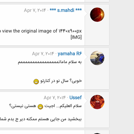
Apr 7, 2014
*** s.mahdi ***
o view the original image of 1440x900px.
[IMG]
Apr 7, 2014
yamaha R6
به سلام مامانممممممممممممممممم
خوبی؟ سال نو در کنارتو
Apr 7, 2014
Ussef
سلام العلیکم... اجیت
هستی نیستی؟
ببخشید من جایی هستم ممکنه دیر ج بدم شما