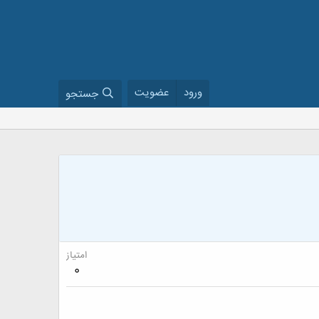
ورود
عضویت
جستجو
امتیاز
0