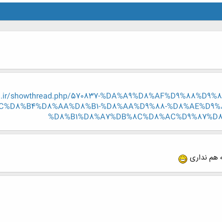
eng.ir/showthread.php/570837-%DA%A9%D8%AF%D9%88%D
C%D8%B4%D8%AA%D8%B1-%D8%AA%D9%88-%D8%AE%D9%
%D8%B1%D8%A7%DB%8C%D8%AC%D9%87%D8%9
ه هم نداری