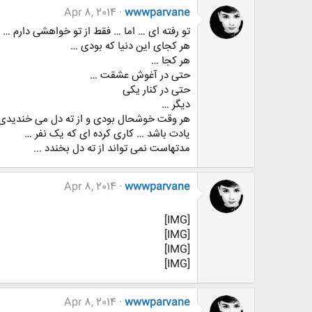
Apr 8, 2014
wwwparvane
ﺗﻮ ﺭﻓﺘﻪ ﺍﯼ … ﺍﻣﺎ … ﻓﻘﻂ ﺍﺯ ﺗﻮ ﺧﻮﺍﻫﺸﯽ ﺩﺍﺭﻡ …
ﻫﺮ ﮐﺠﺎﯼ ﺍﯾﻦ ﺩﻧﯿﺎ ﮐﻪ ﺑﻮﺩﯼ …
ﻫﺮ ﮐﺠﺎ …
ﺣﺘﯽ ﺩﺭ ﺁﻏﻮﺵ ﻋﺸﻘﺖ …
ﺣﺘﯽ ﺩﺭ ﮐﻨﺎﺭ يكى
ﺩﯾﮕﺮ …
ﻫﺮ ﻭﻗﺖ ﺧﻮﺷﺤﺎﻝ ﺑﻮﺩﯼ ﻭ ﺍﺯ ﺗﻪ ﺩﻝ ﻣﯽ ﺧﻨﺪﯾﺪﯼ
ﯾﺎﺩﺕ ﺑﺎﺷﺪ … ﮐﺎﺭﯼ ﮐﺮﺩﻩ ﺍﯼ ﮐﻪ ﯾﮏ ﻧﻔﺮ …
ﻣﺪﺗﻬﺎﺳﺖ ﻧﻤﯽ ﺗﻮﺍﻧﺪ ﺍﺯ ﺗﻪ ﺩﻝ ﺑﺨﻨﺪﺩ ...
Apr 8, 2014
wwwparvane
[IMG]
[IMG]
[IMG]
[IMG]
Apr 8, 2014
wwwparvane