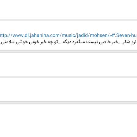
http://www.dl.jahaniha.com/music/jadid/mohsen/03.Seven-h
خدارو شکر....خبر خاصی نیست میگذره دیگه....تو چه خبر خوبی خوشی سلامتی....