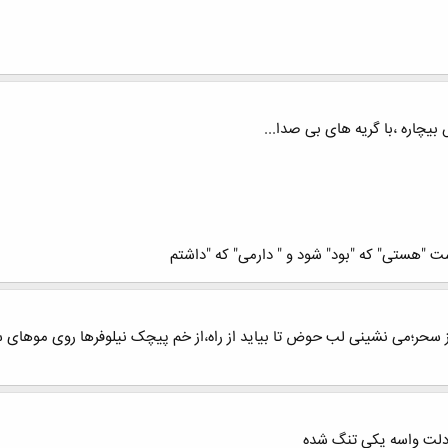
یچاره ،با گریه هاى بی صدا...
ت "هستى" كه "بود" شود و " دارمى" كه "داشتم
 سحر؛می نشینی لب حوض تا بیاید از راه،از خم پیچک نیلوفرها روی موهای 
لت واسه یکی تنگ شده