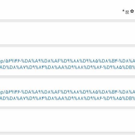
read.php/569146-%DA%A9%D8%AF%D9%88%D9%85%D8%B4-%
AD%D8%A7%D9%84%D8%AA%D9%88%D9%86-%D9%85%DB%
read.php/569146-%DA%A9%D8%AF%D9%88%D9%85%D8%B4-%
AD%D8%A7%D9%84%D8%AA%D9%88%D9%86-%D9%85%DB%