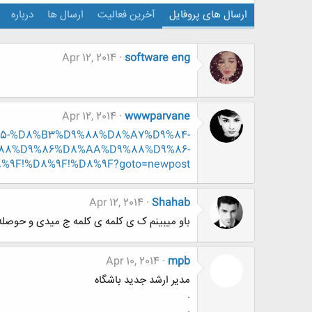
ارسال های پروفایل
آخرین فعالیت
ارسال ها
درباره
Apr 12, 2014
software eng
Apr 12, 2014
wwwparvane
9%85-%D8%B3%D9%88%D8%A7%D9%84-
88%D9%86%D8%AA%D9%88%D9%86-
F!%D8%9F!%D8%9F?goto=newpost
Apr 12, 2014
Shahab
باو میبینم ک ی کلمه ی کلمه ج میدی و حوصل
Apr 10, 2014
mpb
مدیر ارشد جدید باشگاه
.
.