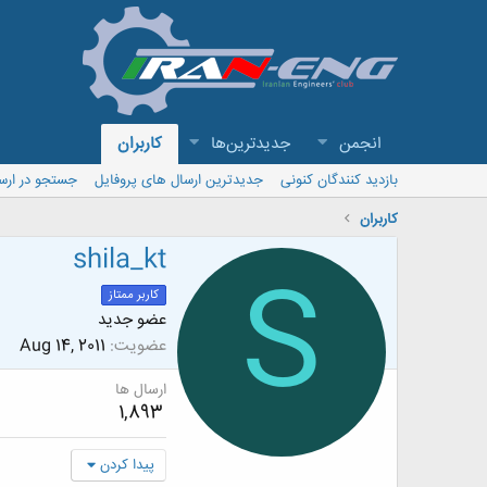
انجمن
جدیدترین‌ها
کاربران
بازدید کنندگان کنونی
جدیدترین ارسال های پروفایل
جستجو در ارس
کاربران
shila_kt
S
کاربر ممتاز
عضو جدید
عضویت
Aug 14, 2011
ارسال ها
1,893
پیدا کردن