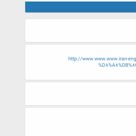
http://www.www.www.iran-
%D8%A8%DB%8