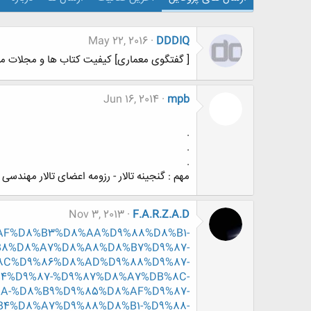
May 22, 2016
DDDIQ
[ گفتگوی معماری] کیفیت کتاب ها و مجلات مع
Jun 16, 2014
mpb
.
.
.
مهم : گنجینه تالار - رزومه اعضای تالار مهندسی
Nov 3, 2013
F.A.R.Z.A.D
D8%AF%D8%B3%D8%AA%D9%88%D8%B1-
8%D8%A7%D8%A8%D8%B7%D9%87-
8C%D9%86%D8%AD%D9%88%D9%87-
4%D9%87-%D9%87%D8%A7%DB%8C-
A-%D8%B9%D9%85%D8%AF%D9%87-
4%D8%A7%D9%88%D8%B1-%D9%88-