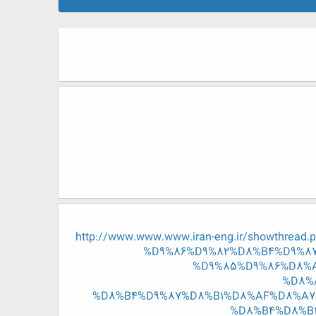
http://www.www.www.iran-eng.ir/showt
%D9%86%D9%82%D8%B4%D9%8
%D9%85%D9%86%D8%
%D8%
%D8%B4%D9%87%D8%B1%D8%AF%D8%A7
%D8%B4%D8%B