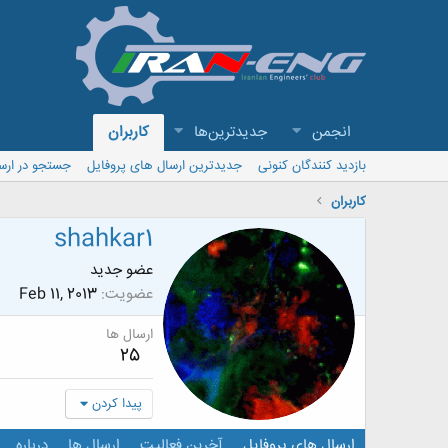
انجمن
جدیدترین‌ها
کاربران
بازدید کنندگان کنونی
جدیدترین ارسال های پروفایل
جستجو در ارس
کاربران
shahkar1
عضو جدید
عضویت
Feb 11, 2013
ارسال ها
25
پیدا کردن
ارسال های پروفایل
آخرین فعالیت
ارسال ها
درباره