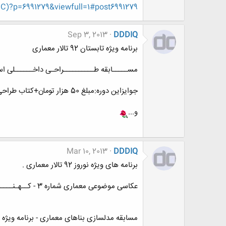
6991279&viewfull=1#post6991279
Sep 3, 2013
DDDIQ
برنامه ویژه تابستان 92 تالار معماری
مســـــابقه طــــــــــراحـی داخــــــلی اســـ
جوایزاین دوره:مبلغ 50 هزار تومان+کتاب طراحی داخلی+کسب تقدیر نامه
و...
Mar 10, 2013
DDDIQ
برنامه های ویژه نوروز 92 تالار معماری .
عکاسی موضوعی معماری شماره 3 - کــهـنــــــه و نــــــــو
مسابقه مدلسازی بناهای معماری - برنامه ویژه نوروز 92 ( با هدایا