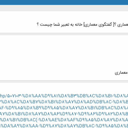
ماری ؟[ گفتگوی معماری] خانه به تعبیر شما چیست ؟
 معماری
hread.php/507103-%D8%AA%D9%81%D8%B3%DB%8C%D8%B1-%
7%D8%8C%D8%B7%D8%B1%D8%A7%D8%AD%DB%8C-%D8%B
AF-%D9%85%D8%B9%D9%85%D8%A7%D8%B1%DB%8C%D8%
A7%D8%B1%D8%A7%D8%A6%D9%87-%D9%86%D9%82%D8%B
%D8%B1%DB%8C(-%D8%AE%D8%AF%D9%85%D8%A7%D8%A
1%DA%A9%D8%AA-%D9%87%D8%A7%DB%8C-%D9%85%D8%B