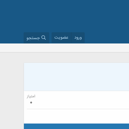
ورود
عضویت
جستجو
امتیاز
0