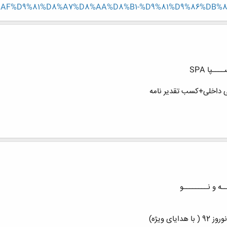
AF%D9%81%D8%A7%D8%AA%D8%B1-%D9%81%D9%86%DB%8C)?p=
ـپا SPA
ی ویژه)