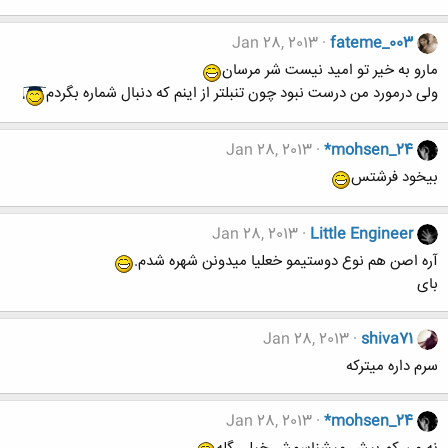
Jan 28, 2013
fateme_003
مارو به خیر تو امید نیست شر مرسان
ولی درمورد من درست نبود چون تنبلتر از اینم که دنبال شماره بگردم
Jan 28, 2013
*mohsen_24
بيخود فرشتس
Jan 28, 2013
Little Engineer
آره اصن هم نوع دوستیمو خعلیا میدونن شهره شدم.
بای
Jan 28, 2013
shiva71
سرم داره میترکه
Jan 28, 2013
*mohsen_24