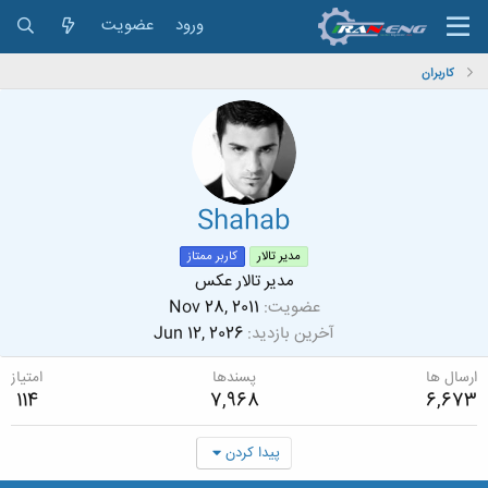
ورود
عضویت
کاربران
Shahab
مدیر تالار
کاربر ممتاز
مدیر تالار عکس
عضویت
Nov 28, 2011
آخرین بازدید
Jun 12, 2026
ارسال ها
پسندها
امتیاز
114
7,968
6,673
پیدا کردن