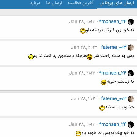
ارسال های پروفایل
آخرین فعالیت
ارسال ها
درباره
Jan 28, 2013
*mohsen_24
نه خو اون كارش درسته باو
Jan 28, 2013
fateme_003
بمیر یه ملت راحت شن
هرچند بادمجون بم افت نداره
Jan 28, 2013
*mohsen_24
نه زياتشم خوبه
Jan 28, 2013
fateme_003
حشودیت میشه
Jan 28, 2013
*mohsen_24
نه خو چك نويس ك خوبه باو