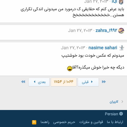
Jan 27, 2013
iQl
باید عرض کنم که حقایقی ک درمورد من میدونی اندکی تکراری
هستن...خخخخخخخخخخخخ
Jan 27, 2013
zahra_1992
Jan 27, 2013
nasime sahari
میدونم که عکس خودت بود خوشتیپ
دیگه چه خبرا خوش میگذره؟آقا
اول
آخر
1064 از 1754
قبلی
بعدی
کاربران
Persian
ارتباط با ما
قوانین و مقرّرات
حریم خصوصی
راهنما
R
S