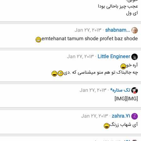
عجب چیز باحالی بودا
ای ول
Jan 27, 2013
shabnam...
emtehanat tamum shode profet baz shode
Jan 27, 2013
Little Engineer
آره خو
چه جالبناک تو هم منو میشناسی که .دی
تک ستاره*
Jan 27, 2013
[IMG][IMG]
Jan 27, 2013
zahra.71
Z
آی شهاب زرنگ