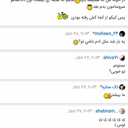
در خونه من که همیشه بازه
بختم که عجله ای نیست اول داداشامو
سروسامون بدم بعد
پس کیکو از کجا کش رفته بودی
Jan 28, 2013
*mohsen_24
يه بار شد مثل ادم باشي تو؟
Jan 27, 2013
shiva71
ممنونم
تو خوبی؟
تک ستاره*
Jan 27, 2013
ما بیشتر
Jan 27, 2013
shabnam...
ی ی ی ی ی ی
لوس:|