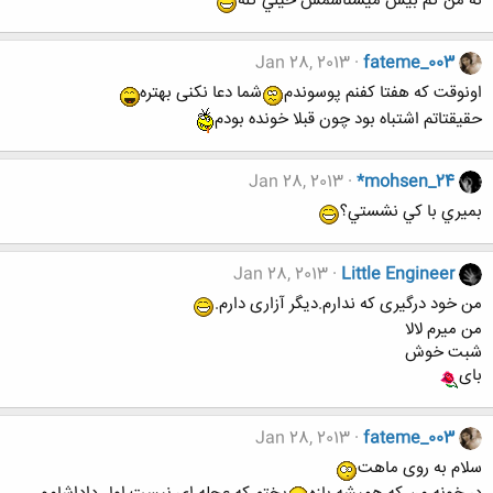
نه من كم بيش ميشناسمش خيلي گله
Jan 28, 2013
fateme_003
اونوقت که هفتا کفنم پوسوندم
شما دعا نکنی بهتره
حقیقتاتم اشتباه بود چون قبلا خونده بودم
Jan 28, 2013
*mohsen_24
بميري با كي نشستي؟
Jan 28, 2013
Little Engineer
من خود درگیری که ندارم.دیگر آزاری دارم.
من میرم لالا
شبت خوش
بای
Jan 28, 2013
fateme_003
سلام به روی ماهت