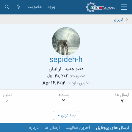
ورود
عضویت
کاربران
sepideh-h
عضو جدید
·
از
ایران
عضویت
Jul 20, 2011
آخرین بازدید
Apr 16, 2012
ارسال ها
پسندها
امتیاز
0
2
7
پیدا کردن
ارسال های پروفایل
آخرین فعالیت
ارسال ها
درباره