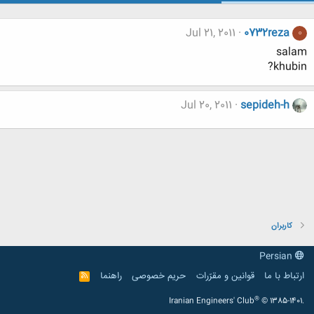
Jul 21, 2011
0732reza
0
salam
khubin?
Jul 20, 2011
sepideh-h
کاربران
Persian
ارتباط با ما
قوانین و مقرّرات
حریم خصوصی
راهنما
R
S
S
®
Iranian Engineers' Club
© 1385-1401.