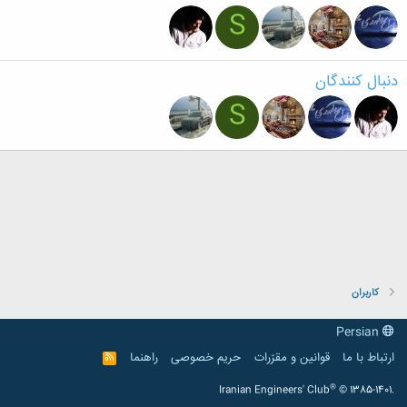
S
دنبال کنندگان
S
کاربران
Persian
ارتباط با ما
قوانین و مقرّرات
حریم خصوصی
راهنما
R
S
S
®
Iranian Engineers' Club
© 1385-1401.