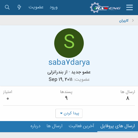
ورود
عضویت
کاربران
S
saba7darya
عضو جدید
·
از
بندرانزلی
عضویت
Sep 19, 2011
ارسال ها
پسندها
امتیاز
0
9
8
پیدا کردن
ارسال های پروفایل
آخرین فعالیت
ارسال ها
درباره