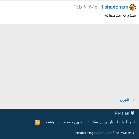
Feb 8, 2015
f shademan
سلام نه متاسفانه
کاربران
Persian
ارتباط با ما
قوانین و مقرّرات
حریم خصوصی
راهنما
R
S
S
®
Iranian Engineers' Club
© 1385-1401.