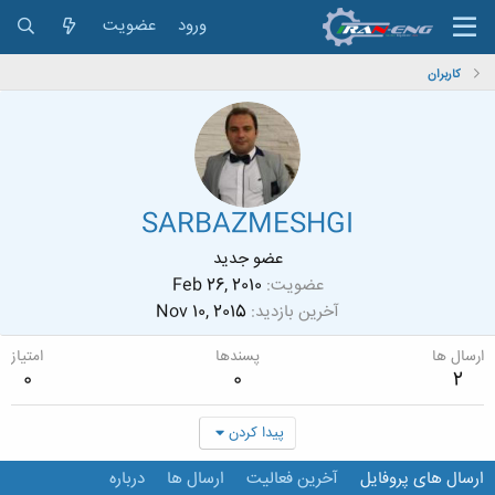
ورود
عضویت
کاربران
SARBAZMESHGI
عضو جدید
عضویت
Feb 26, 2010
آخرین بازدید
Nov 10, 2015
ارسال ها
پسندها
امتیاز
0
0
2
پیدا کردن
ارسال های پروفایل
آخرین فعالیت
ارسال ها
درباره