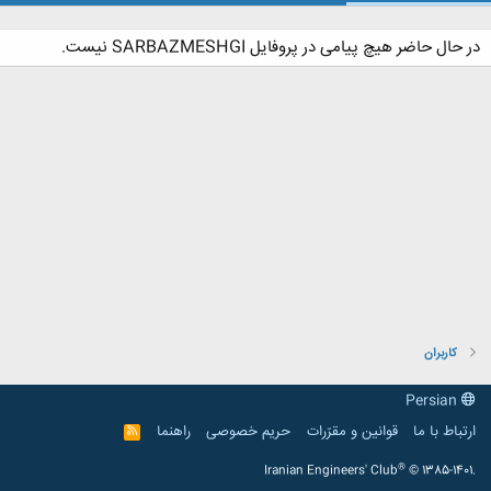
در حال حاضر هیچ پیامی در پروفایل SARBAZMESHGI نیست.
کاربران
Persian
ارتباط با ما
قوانین و مقرّرات
حریم خصوصی
راهنما
R
S
S
®
Iranian Engineers' Club
© 1385-1401.