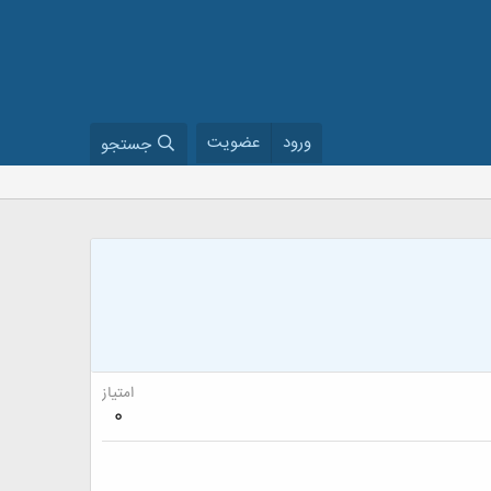
ورود
عضویت
جستجو
امتیاز
0