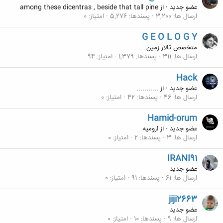
عضو جدید
·
از
among these dicentras , beside that tall pine
ارسال ها
3,200
پسندها
5,276
امتیاز
0
G E O L O G Y
متخصص تالار زمین
ارسال ها
311
پسندها
1,379
امتیاز
94
Hack
عضو جدید
·
از
...........
ارسال ها
46
پسندها
42
امتیاز
0
Hamid-orum
عضو جدید
·
از
اروميه
ارسال ها
3
پسندها
2
امتیاز
0
IRANI91
عضو جدید
ارسال ها
61
پسندها
91
امتیاز
0
jiji2663
عضو جدید
ارسال ها
9
پسندها
10
امتیاز
0