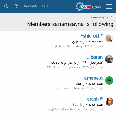
ورود
عضویت
sanamsayna
Members sanamsayna is following
*shidrokh*
عضو جدید
·
از
اصفهان
ارسال ها
47
پسندها
38
امتیاز
0
...baran
کاربر فعال
·
36
·
از
نه دورم و نه نزدیک
ارسال ها
467
پسندها
212
امتیاز
44
amene.a
A
عضو جدید
·
از
اهواز
ارسال ها
2
پسندها
0
امتیاز
0
arash 4
عضو جدید
·
از
tabriz
ارسال ها
560
پسندها
576
امتیاز
0