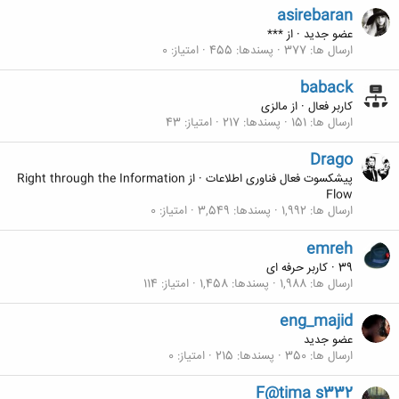
asirebaran
عضو جدید
·
از
***
ارسال ها
377
پسندها
455
امتیاز
0
baback
کاربر فعال
·
از
مالزی
ارسال ها
151
پسندها
217
امتیاز
43
Drago
پیشکسوت فعال فناوری اطلاعات
·
از
Right through the Information
Flow
ارسال ها
1,992
پسندها
3,549
امتیاز
0
emreh
39
·
کاربر حرفه ای
ارسال ها
1,988
پسندها
1,458
امتیاز
114
eng_majid
عضو جدید
ارسال ها
350
پسندها
215
امتیاز
0
F@tima s332