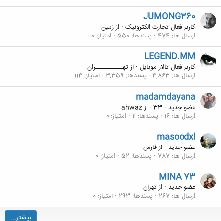
JUMONG360
کاربر فعال تجارت الکترونیک
·
از
زمین
ارسال ها
474
پسندها
550
امتیاز
0
LEGEND.MM
کاربر فعال تالار موبایل
·
از
تهـــــــــــران
ارسال ها
4,863
پسندها
3,359
امتیاز
114
madamdayana
عضو جدید
·
33
·
از
ahwaz
ارسال ها
16
پسندها
2
امتیاز
0
masoodxl
عضو جدید
·
از
فارس
ارسال ها
787
پسندها
52
امتیاز
0
MINA 73
عضو جدید
·
از
تهران
ارسال ها
267
پسندها
293
امتیاز
0
بیشتر...