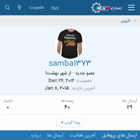
ورود
عضویت
کاربران
samba1373
عضو جدید
·
از
شهر بهشت!
عضویت
Dec 26, 2012
آخرین بازدید
Jan 8, 2015
ارسال ها
پسندها
امتیاز
0
40
29
پیدا کردن
ارسال های پروفایل
آخرین فعالیت
ارسال ها
درباره