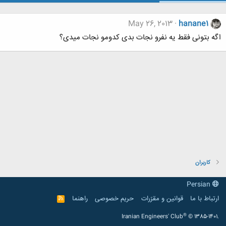
May 26, 2013
hanane1
اگه بتونی فقط یه نفرو نجات بدی کدومو نجات میدی؟
کاربران
Persian
ارتباط با ما
قوانین و مقرّرات
حریم خصوصی
راهنما
R
S
S
®
Iranian Engineers' Club
© 1385-1401.