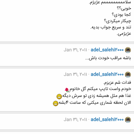
سلامممممممممم عژیژم.
خوبی؟؟
کجا بودی؟
چیکار میکردی؟
تند و سریع جواب بدیه.
عژیژمی.
Jan 31, 2011
adel_salehi2000
باشه مراقب خودت باش...
Jan 31, 2011
adel_salehi2000
فدات شم عزیزم.
خودم واست تایپ میکنم گل خانوم
غذا هم مثل همیشه زدی تو سرش دیگه
الان لحظه شماری میکنی که ساعت 4بشه
Jan 31, 2011
adel_salehi2000