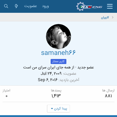
ورود
عضویت
کاربران
samaneh66
کاربر ممتاز
عضو جدید
·
از
همه جای ایران سرای من است
عضویت
Jul 24, 2009
آخرین بازدید
Sep 6, 2016
ارسال ها
پسندها
امتیاز
0
1,413
881
پیدا کردن