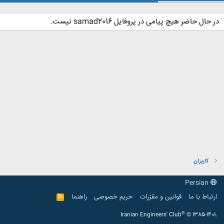
در حال حاضر هیچ پیامی در پروفایل samad2016 نیست.
کاربران
Persian
ارتباط با ما
قوانین و مقرّرات
حریم خصوصی
راهنما
R
S
S
®
Iranian Engineers' Club
© 1385-1401.