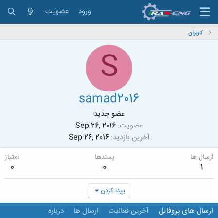
ورود
عضویت
کاربران
S
samad2016
عضو جدید
عضویت
Sep 26, 2016
آخرین بازدید
Sep 26, 2016
ارسال ها
پسندها
امتیاز
0
0
1
پیدا کردن
ارسال های پروفایل
آخرین فعالیت
ارسال ها
درباره