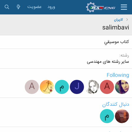
ورود
عضویت
کاربران
salimbavi
كتاب موسيقي
رشته
سایر رشته های مهندسی
Following
A
J
م
A
دنبال کنندگان
م