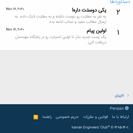
دستاوردها
یکی دوستت داره!
Nov 17, 2020
2
یه نفر یه مطلبت رو دوست داشته و به مطلبت لایک داده. به
ارسال مطالب مفید و جذاب ادامه بده.
اولین پیام
Nov 17, 2020
1
یک پست جدید بذار تا اولین امتیازت رو در باشگاه مهندسان
دریافت کنی.
کاربران
Persian
ارتباط با ما
قوانین و مقرّرات
حریم خصوصی
راهنما
R
S
S
®
Iranian Engineers' Club
© 1385-1401.