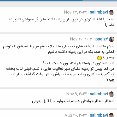
Nov 27, 2013
salimbavi
اينجا را اشتباه كردي در كوي ياران راه ندادند ما را گر بخواهي تغيير ده
قضا را
Nov 20, 2013
paeiz7
سلام متاسفانه رشته های تحصیلی ما اصلا به هم مربوط نمیشن تا بتونیم
کمکی به همدیگه در این زمینه داشته باشیم
چقدر بد
شما شغلتون در راستا با رشته تون هست یا نه؟
من کما بیش تو زمینه فضای سبز فعالیت هایی داشتم.خیلی لذت بخشه
که آدم بتونه کاری رو انجام بده که براش سالها وقت گذاشته .نظر شما
چیه؟
Nov 9, 2013
salimbavi
lمنتظر منتظر جوابتان هستم اميدوارم مارا قابل بدوني
Aug 20, 2013
salimbavi