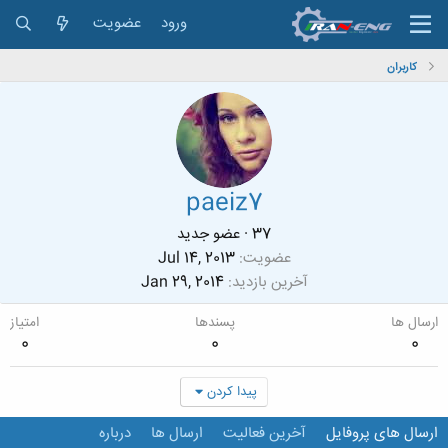
ورود
عضویت
کاربران
paeiz7
37
·
عضو جدید
عضویت
Jul 14, 2013
آخرین بازدید
Jan 29, 2014
ارسال ها
پسندها
امتیاز
0
0
0
پیدا کردن
ارسال های پروفایل
آخرین فعالیت
ارسال ها
درباره