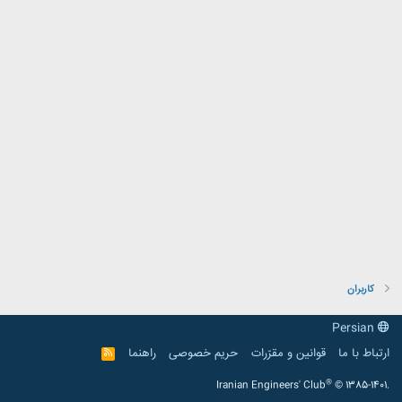
کاربران
Persian
ارتباط با ما
قوانین و مقرّرات
حریم خصوصی
راهنما
R
S
S
®
Iranian Engineers' Club
© 1385-1401.