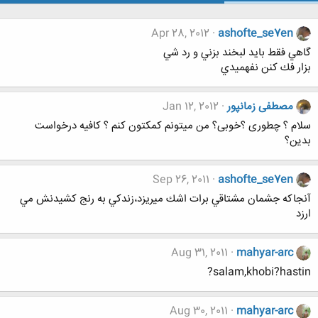
Apr 28, 2012
ashofte_se7en
گاهي فقط بايد لبخند بزني و رد شي
بزار فك كنن نفهميدي
مصطفی زمانپور
Jan 12, 2012
سلام ؟ چطوری ؟خوبی؟ من میتونم کمکتون کنم ؟ کافیه درخواست
بدین؟
Sep 26, 2011
ashofte_se7en
آنجاكه جشمان مشتاقي برات اشك ميريزد،زندكي به رنج كشيدنش مي
ارزد
Aug 31, 2011
mahyar-arc
salam,khobi?hastin?
Aug 30, 2011
mahyar-arc