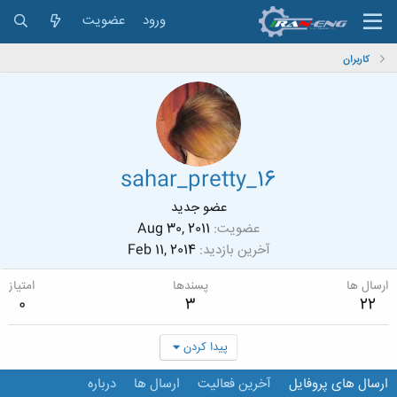
ورود
عضویت
کاربران
sahar_pretty_16
عضو جدید
عضویت
Aug 30, 2011
آخرین بازدید
Feb 11, 2014
ارسال ها
پسندها
امتیاز
0
3
22
پیدا کردن
ارسال های پروفایل
آخرین فعالیت
ارسال ها
درباره