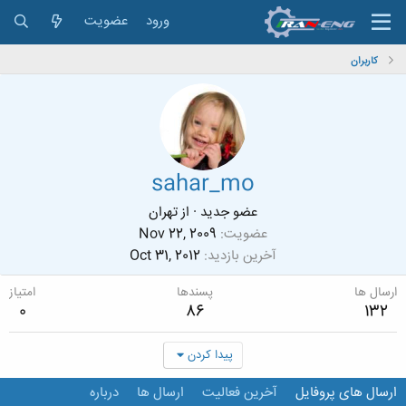
ورود
عضویت
کاربران
sahar_mo
عضو جدید
·
از
تهران
عضویت
Nov 22, 2009
آخرین بازدید
Oct 31, 2012
ارسال ها
پسندها
امتیاز
0
86
132
پیدا کردن
ارسال های پروفایل
آخرین فعالیت
ارسال ها
درباره