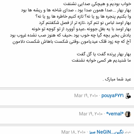
خواب بودیم و هیچکی صدایی نشنفت
بهار بهار ...صدا همون صدا بود ، صدای شاخه ها و ریشه ها بود
وا بکنیم پنجره ها رو یا نه؟ تازه کنیم خاطره ها رو یا نه؟
بهار اومد لباس نو تنم کرد ،تازه تر از فصل شکفتنم کرد
بهار اومد با یه بغل جوونه ،عیدو آوورد از تو کوچه تو خونه
یادش بخیر بچه گیا چه خوب بود ،حیف که هنوز صب نشده غروب بود
آخ که چه زود قلک عیدیامون ،وقتی شکست باهاش شکست دلامون
بهار بهار پرنده گفت یا گل گفت
ما شنیدیم هر کسی خوابه نشنفت
عید شما مبارک .
Mar 19, 2010
pouya6721
Mar 19, 2010
*vernal*
نگين...NeGiN سبز
Mar 18, 2010