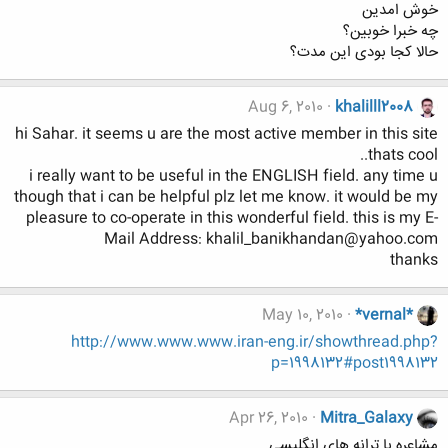
خوش امدین
چه خبرا خوبین؟
حالا کجا بودی این مدت؟
Aug 6, 2010
khalilll2008
hi Sahar. it seems u are the most active member in this site
.thats cool.
i really want to be useful in the ENGLISH field. any time u
though that i can be helpful plz let me know. it would be my
pleasure to co-operate in this wonderful field. this is my E-
Mail Address: khalil_banikhandan@yahoo.com
thanks
May 10, 2010
*vernal*
http://www.www.www.iran-eng.ir/showthread.php?
p=1998132#post1998132
Apr 26, 2010
Mitra_Galaxy
مشاعره با ترانه های انگلیسی