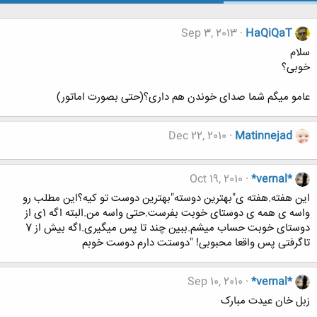
Sep 3, 2013
HaQiQaT
سلام
خوبی؟
عامو میگم شما صدای خوندن هم داری؟(حتی بصورت اماتور)
Dec 22, 2010
Matinnejad
Oct 19, 2010
*vernal*
این هفته.هفته ی"بهترین دوسته"بهترین دوست تو کیه؟این مطلب رو
واسه ی همه ی دوستای خوبت بفرست.حتی واسه من.البته اگه 1ی از
دوستای خوبت حساب میشم.ببین چند تا پس میگیری.اگه بیش از 7
تاگرفتی پس واقعا محبوبی! "دوستت دارم دوست خوبم
Sep 10, 2010
*vernal*
زبل خان عیدت مبارک