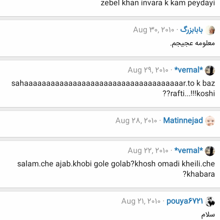
zebel khan invara k kam peydayi
بابابزرگ
Aug 30, 2010
معلومه عجیجم.
Aug 29, 2010
*vernal*
sahaaaaaaaaaaaaaaaaaaaaaaaaaaaaaaaaaaaar.to k baz
rafti...!!!koshi??
Aug 28, 2010
Matinnejad
Aug 22, 2010
*vernal*
salam.che ajab.khobi gole golab?khosh omadi kheili.che
khabara?
Aug 21, 2010
pouya6721
سلام