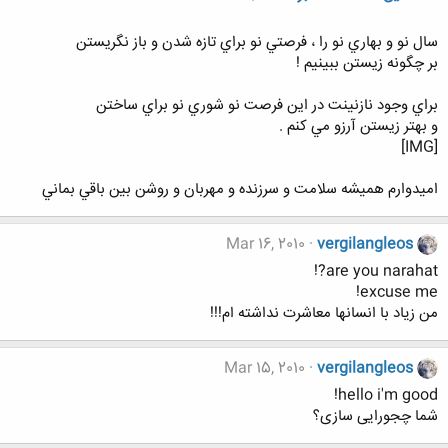
سال نو و بهاري نو را ، فرصتي نو براي تازه شدن و باز نگريستن
بر چگونه زيستن ببينيم !
براي وجود نازنينت در اين فرصت نو شوري نو براي ساختن
و بهتر زيستن آرزو مي كنم .
[IMG]
اميدوارم هميشه سلامت و سرزنده و مهربان و روشن بين باقي بماني
Mar 16, 2010
vergilangleos
are you narahat?!
excuse me!
من زیاد با انسانها معاشرت نداشته ام!!!
Mar 15, 2010
vergilangleos
hello i'm good!
شما چجورایی سازی؟