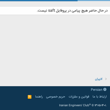
در حال حاضر هیچ پیامی در پروفایل saft نیست.
کاربران
Persian
ارتباط با ما
قوانین و مقرّرات
حریم خصوصی
راهنما
R
S
S
®
Iranian Engineers' Club
© 1385-1401.