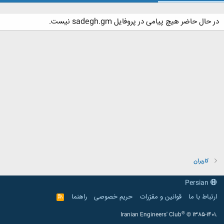
در حال حاضر هیچ پیامی در پروفایل sadegh.gm نیست.
کاربران
Persian
ارتباط با ما
قوانین و مقرّرات
حریم خصوصی
راهنما
R
S
S
®
Iranian Engineers' Club
© 1385-1401.