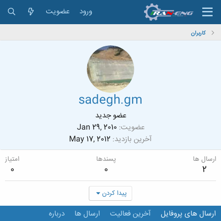
ورود
عضویت
کاربران
sadegh.gm
عضو جدید
عضویت
Jan 29, 2010
آخرین بازدید
May 17, 2012
ارسال ها
پسندها
امتیاز
0
0
2
پیدا کردن
ارسال های پروفایل
آخرین فعالیت
ارسال ها
درباره