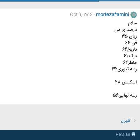
Oct 9, 2016
morteza*amini
سلام
درصدای من
زبان 35
فن 64
تاریخ66
درک 61
منظر66
رتبه تیوری32
اسکیس 28
رتبه نهایی56
کاربران
Persian