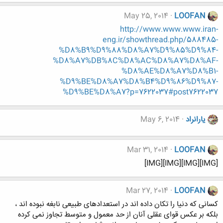
May 25, 2014
LOOFAN
http://www.www.www.iran-
eng.ir/showthread.php/588485-
%D8%B9%D9%88%D8%A7%D9%85%D9%84-
%D8%A7%DB%8C%D8%AC%D8%A7%D8%AF-
%D8%AE%D8%A7%D8%B1-
%D9%BE%D8%A7%D8%B4%D9%86%D9%87-
%D9%BE%D8%A7?p=7622037#post7622037
یارانراد
May 6, 2014
Mar 31, 2014
LOOFAN
[IMG][IMG][IMG][IMG]
Mar 27, 2014
LOOFAN
کسانی که دنیا را تکان داده اند در استعدادهای طبیعی نابغه نبوده اند ،
بلکه بر عکس قوای عقلی آنان از حد معمول و متوسط تجاوز نمی کرده