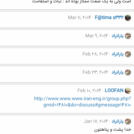
است ولی به یک صفت ممتاز بوده اند : ثبات و استقامت
Mar 11, 2014
F@tima s332
یارانراد
Mar 9, 2014
یارانراد
Feb 28, 2014
یارانراد
Feb 23, 2014
Feb 10, 2014
LOOFAN
http://www.www.www.iran-eng.ir/group.php?
gmid=14810&do=discuss#gmessage14810
یارانراد
Jan 17, 2014
خدا پشت و پناهتون