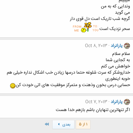
میبینم
وندایی که به من
می گوید
گرچه شب تاریک است دل قوی دار
سحر نزدیک است
یارانراد
Oct 8, 2013
سلام سلام
به کجایی شما
خواهش می کنم
خداروشکر که سرت شلوغه حتما درسها زیادن خب اشکال نداره خیلی هم
خوبه اینطوری
حسابی درس بخون وذهنت و متمرکز موفقیت های اتی خودت کن
یارانراد
Oct 7, 2013
اگر تنهاترین تنهایان باشم بازهم خدا هست
آخر
1 از 5
بعدی