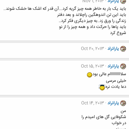
یارانراد
Nov 1, 2013
باید یک بار به خاطر همه چیز گریه کرد...آن قدر که اشک ها خشک شوند..
باید این تن اندوهگین راچلاند و بعد دفتر
زندگی را ورق زد..به چیز دیگری فکر کرد..
باید پاها را حرکت داد و همه چیز را از نو
شروع کرد
یارانراد
Oct 20, 2013
یارانراد
Oct 15, 2013
سلاااااااااام عالی بود
خیلی مرسی
دعا یادت نره
یارانراد
Oct 14, 2013
من
شکوفایی گل های امیدم را
در خواب