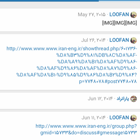
May 27, 2015
LOOFAN
[IMG][IMG][IMG]
Jul 26, 2014
LOOFAN
http://www.www.www.iran-eng.ir/showthread.php/601736-
%D8%B3%D9%81%DB%8C%D8%AF-
%DA%A9%D8%B1%D8%AF%D9%86-
%D8%AF%D9%86%D8%AF%D8%A7%D9%86-
%D8%AF%D8%B1-%D9%85%D9%86%D8%B2%D9%84?
p=7748078#post7748078
یارانراد
Jun 12, 2014
Jun 11, 2014
LOOFAN
http://www.www.www.iran-eng.ir/group.php?
gmid=15733&do=discuss#gmessage15733