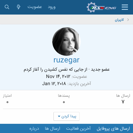
ورود
عضویت
کاربران
ruzegar
عضو جدید
·
از
جایی که نفس کشیدن را آغاز کردم
عضویت
Nov 14, 2012
آخرین بازدید
Jan 12, 2018
ارسال ها
پسندها
امتیاز
0
0
7
پیدا کردن
ارسال های پروفایل
آخرین فعالیت
ارسال ها
درباره