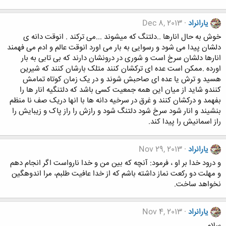
یارانراد
Dec 8, 2013
خوش به حال انارها ..دلتنگ که میشوند ...می ترکند . انوقت دانه ی
دلشان پیدا می شود و رسوایی به بار می اورد انوقت عالم و ادم می فهمند
انارها دلشان سرخ است و شوری در درونشان دارند که بی تابی به بار
اورده .ممکن است عده ای ترکشان کنند متلک بارشان کنند که شیرین
هسید و ترش یا عده ای صاحبش شوند و در یک زمان کوتاه تمامش
کنندو شاید از میان این همه جمعیت کسی باشد که دلتنگیه انار ها را
بفهمد و درکشان کنند و غرق در سرخیه دانه ها با انها دریک صف نا منظم
بنشیند و انار شود سرخ شود دلتنگ شود و رازش را راز پاک و زیبایش را
راز اسمانیش را پیدا کند.
یارانراد
Nov 29, 2013
و درود خدا بر او ، فرمود: آنچه كه بين من و خدا نارواست اگر انجام دهم
و مهلت دو ركعت نماز داشته باشم كه از خدا عافيت طلبم، مرا اندوهگين
نخواهد ساخت.
یارانراد
Nov 4, 2013
سلام