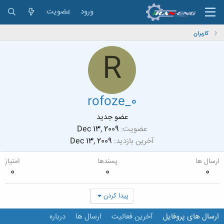
ورود
عضویت
کاربران
R
rofoze_0
عضو جدید
عضویت
Dec 13, 2009
آخرین بازدید
Dec 13, 2009
ارسال ها
پسندها
امتیاز
0
0
0
پیدا کردن
ارسال های پروفایل
آخرین فعالیت
ارسال ها
درباره