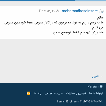
Dec 13, 2009
mohamadhoseinzare
سلام
ما یه رسم داریم به قول مدیرمون که در تالار معرفی اعضا خودمون معرفی
می کنیم
منظورتو نفهمیدم لطفا" توضیح بدین
کاربران
Persian
ارتباط با ما
قوانین و مقرّرات
حریم خصوصی
راهنما
R
S
S
®
Iranian Engineers' Club
© 1385-1401.