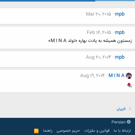
Mar 20, 2015
mpb
Feb 16, 2015
mpb
زمستون همیشه به یادت بهاره «تولد M I N A»
Aug 20, 2014
mpb
Aug 19, 2014
M I N A
کاربران
Persian
ارتباط با ما
قوانین و مقرّرات
حریم خصوصی
راهنما
R
S