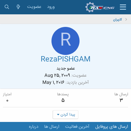
ورود
عضویت
کاربران
R
RezaPISHGAM
عضو جدید
عضویت
Aug 25, 2009
آخرین بازدید
May 1, 2016
ارسال ها
پسندها
امتیاز
0
5
3
پیدا کردن
ارسال های پروفایل
آخرین فعالیت
ارسال ها
درباره