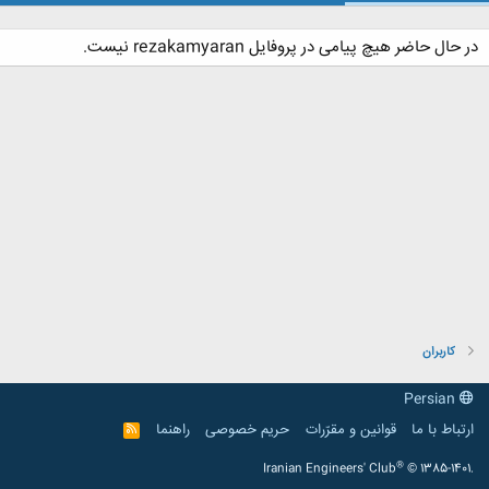
در حال حاضر هیچ پیامی در پروفایل rezakamyaran نیست.
کاربران
Persian
ارتباط با ما
قوانین و مقرّرات
حریم خصوصی
راهنما
R
S
S
®
Iranian Engineers' Club
© 1385-1401.