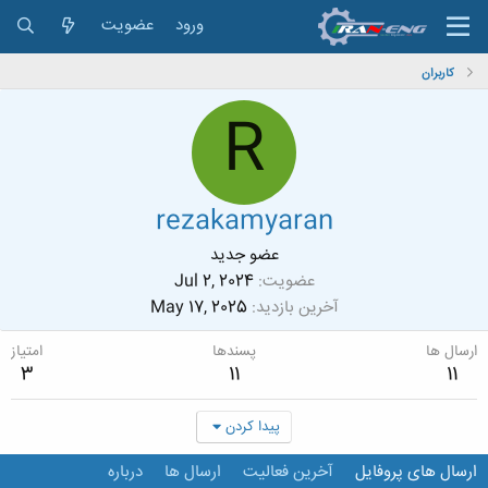
ورود
عضویت
کاربران
R
rezakamyaran
عضو جدید
عضویت
Jul 2, 2024
آخرین بازدید
May 17, 2025
ارسال ها
پسندها
امتیاز
3
11
11
پیدا کردن
ارسال های پروفایل
آخرین فعالیت
ارسال ها
درباره