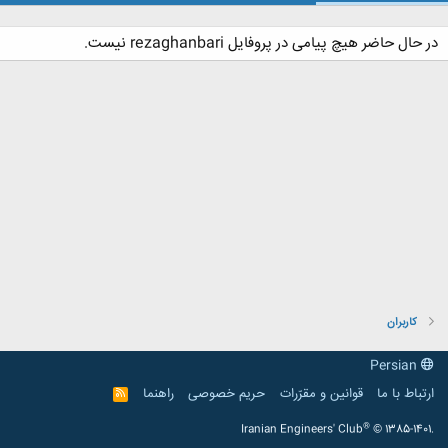
در حال حاضر هیچ پیامی در پروفایل rezaghanbari نیست.
کاربران
Persian
ارتباط با ما
قوانین و مقرّرات
حریم خصوصی
راهنما
R
S
S
®
Iranian Engineers' Club
© 1385-1401.