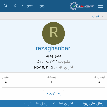
ورود
عضویت
کاربران
R
rezaghanbari
عضو جدید
عضویت
Dec 18, 2013
آخرین بازدید
Nov 11, 2015
ارسال ها
پسندها
امتیاز
0
0
0
پیدا کردن
ارسال های پروفایل
آخرین فعالیت
ارسال ها
درباره